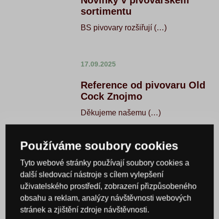
Novinky v pivovarském
sortimentu
BS pivovary rozšiřují (…)
17.09.2025
Reference od pivovaru Old
Cock Znojmo
Děkujeme našemu (…)
Používáme soubory cookies
07.04.2025
Tyto webové stránky používají soubory cookies a
Tvarůžkový festival s účastí
další sledovací nástroje s cílem vylepšení
řemeslných pivovarů
uživatelského prostředí, zobrazení přizpůsobeného
Začátkem dubna se konal (…)
obsahu a reklam, analýzy návštěvnosti webových
stránek a zjištění zdroje návštěvnosti.