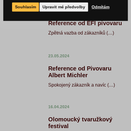
Souhlasím
Upravit mé předvolby
Odmítám
14.10.2024
Reference od EFI pivovaru
Zpětná vazba od zákazníků (…)
23.05.2024
Reference od Pivovaru
Albert Michler
Spokojený zákazník a navíc (…)
16.04.2024
Olomoucký tvaružkový
festival