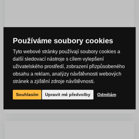
Používáme soubory cookies
Tyto webové stránky používají soubory cookies a
další sledovací nástroje s cílem vylepšení
uživatelského prostředí, zobrazení přizpůsobeného
obsahu a reklam, analýzy návštěvnosti webových
Přepravka na 6 lahví - červená
stránek a zjištění zdroje návštěvnosti.
Skladem > 10 ks
Souhlasím
Upravit mé předvolby
Odmítám
95,00 Kč
DO KOŠÍKU
s DPH