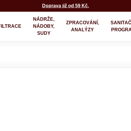
Doprava již od 59 Kč.
NÁDRŽE,
ZPRACOVÁNÍ,
SANITAČ
FILTRACE
NÁDOBY,
ANALÝZY
PROGR
SUDY