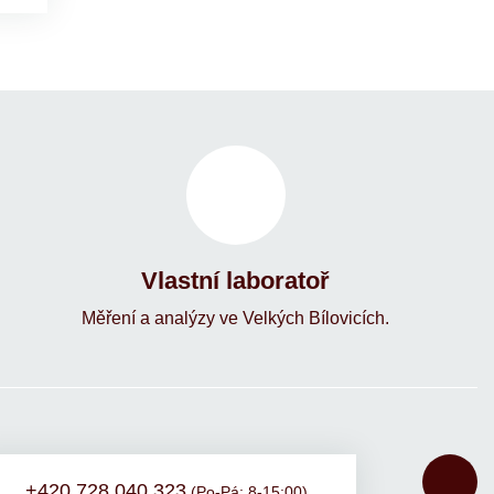
Vlastní laboratoř
Měření a analýzy ve Velkých Bílovicích.
+420 728 040 323
(Po-Pá: 8-15:00)