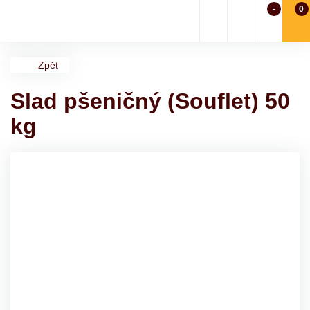
-
0
Zpět
Slad pšeničný (Souflet) 50
kg