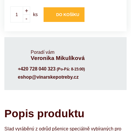
+
ks
DO KOŠÍKU
-
Poradí vám
Veronika Mikulíková
+420 728 040 323
(Po-Pá: 8-15:00)
eshop@vinarskepotreby.cz
Popis produktu
Slad vyráběný z odrůd pšenice speciálně vybíraných pro