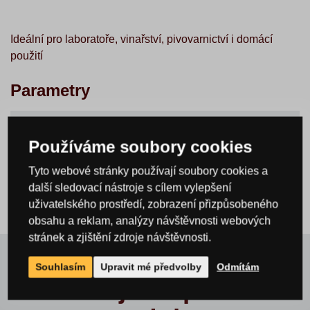
Ideální pro laboratoře, vinařství, pivovarnictví i domácí
použití
Parametry
Hloubka
0,0 cm
Používáme soubory cookies
Šířka
0,0 cm
Výška
0,0 cm
Tyto webové stránky používají soubory cookies a
další sledovací nástroje s cílem vylepšení
uživatelského prostředí, zobrazení přizpůsobeného
obsahu a reklam, analýzy návštěvnosti webových
stránek a zjištění zdroje návštěvnosti.
Souhlasím
Upravit mé předvolby
Odmítám
Související a příbuzné