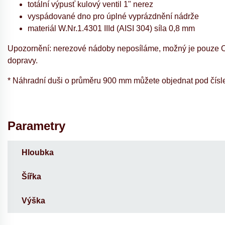
totální výpusť kulový ventil 1" nerez
vyspádované dno pro úplné vyprázdnění nádrže
materiál W.Nr.1.4301 IIId (AISI 304) síla 0,8 mm
Upozornění: nerezové nádoby neposíláme, možný je pouze 
dopravy.
* Náhradní duši o průměru 900 mm můžete objednat pod čís
Parametry
Hloubka
Šířka
Výška