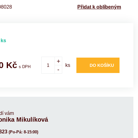
8028
Přidat k oblíbeným
 ks
+
0
Kč
ks
DO KOŠÍKU
s DPH
-
dí vám
onika Mikulíková
323
(Po-Pá: 8-15:00)