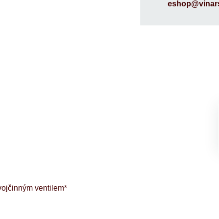
eshop@vinars
vojčinným ventilem*