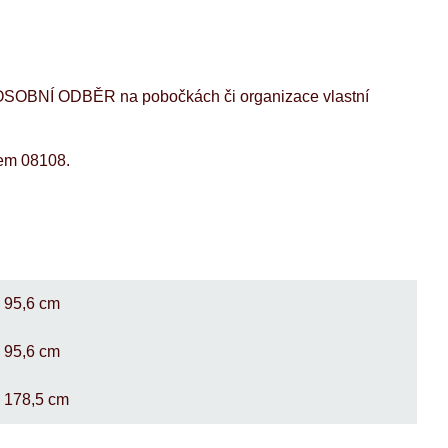
OSOBNÍ ODBĚR na pobočkách či organizace vlastní
lem 08108.
95,6 cm
95,6 cm
178,5 cm