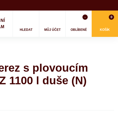
-
0
NÍ
AM
HLEDAT
MŮJ ÚČET
OBLÍBENÉ
KOŠÍK
erez s plovoucím
Z 1100 l duše (N)