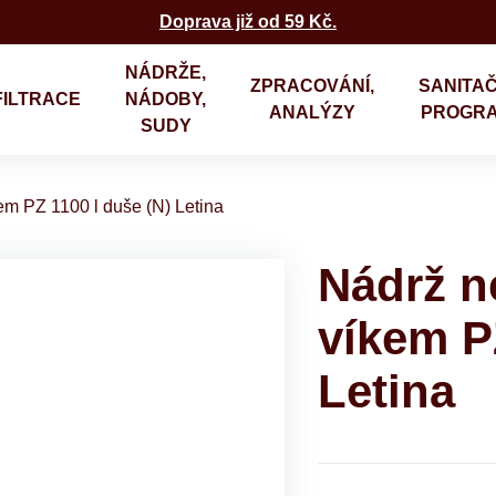
Doprava již od 59 Kč.
NÁDRŽE,
ZPRACOVÁNÍ,
SANITAČ
FILTRACE
NÁDOBY,
ANALÝZY
PROGR
SUDY
em PZ 1100 l duše (N) Letina
Nádrž n
víkem P
Letina