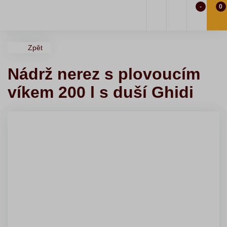
-
0
Zpět
Nádrž nerez s plovoucím
víkem 200 l s duší Ghidi