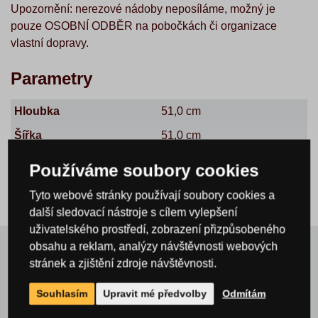
Upozornění: nerezové nádoby neposíláme, možný je
pouze OSOBNÍ ODBĚR na pobočkách či organizace
vlastní dopravy.
Parametry
Hloubka
51,0 cm
Šířka
51,0 cm
Výška
100,0 cm
Používáme soubory cookies
Tyto webové stránky používají soubory cookies a
další sledovací nástroje s cílem vylepšení
uživatelského prostředí, zobrazení přizpůsobeného
obsahu a reklam, analýzy návštěvnosti webových
stránek a zjištění zdroje návštěvnosti.
Související a příbuzné
Souhlasím
Upravit mé předvolby
Odmítám
produkty