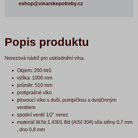
eshop@vinarskepotreby.cz
Popis produktu
Nerezová nádrž pro uskladnění vína.
Objem: 200 litrů
výška: 1000 mm
průměr: 510 mm
protiprašné víko
plovoucí víko s duší, pumpičkou a dvojčinným
ventilem
spodní ventil 1/2" nerez
materiál W.Nr.1.4301 IIId (AISI 304)
síla stěny 0,7 mm
, dno 0,8 mm