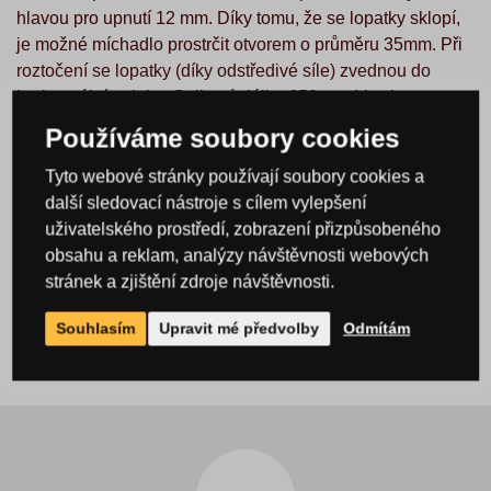
hlavou pro upnutí 12 mm. Díky tomu, že se lopatky sklopí,
je možné míchadlo prostrčit otvorem o průměru 35mm. Při
roztočení se lopatky (díky odstředivé síle) zvednou do
horizontální polohy. Celková délka 650mm. Vyrobeno z
nerezové oceli.
Používáme soubory cookies
Parametry
Tyto webové stránky používají soubory cookies a
další sledovací nástroje s cílem vylepšení
Hloubka
3,5 cm
uživatelského prostředí, zobrazení přizpůsobeného
obsahu a reklam, analýzy návštěvnosti webových
Šířka
3,5 cm
stránek a zjištění zdroje návštěvnosti.
Výška
65,0 cm
Souhlasím
Upravit mé předvolby
Odmítám