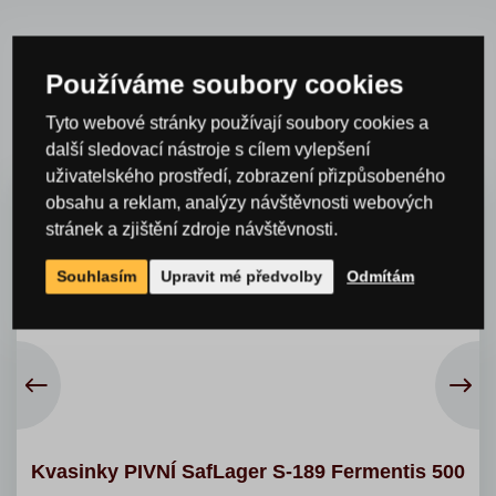
Související a příbuzné
Používáme soubory cookies
produkty
Tyto webové stránky používají soubory cookies a
další sledovací nástroje s cílem vylepšení
uživatelského prostředí, zobrazení přizpůsobeného
obsahu a reklam, analýzy návštěvnosti webových
stránek a zjištění zdroje návštěvnosti.
Souhlasím
Upravit mé předvolby
Odmítám
Kvasinky PIVNÍ SafLager S-189 Fermentis 500