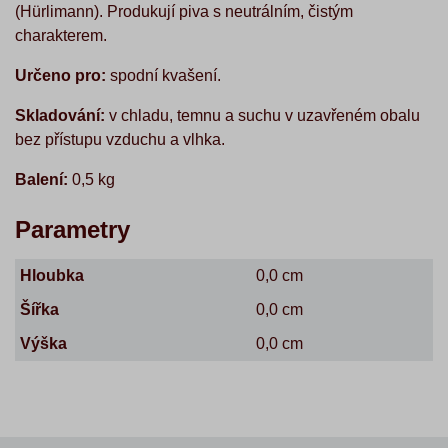
(Hürlimann). Produkují piva s neutrálním, čistým
charakterem.
Určeno pro:
spodní kvašení.
Skladování:
v chladu, temnu a suchu v uzavřeném obalu
bez přístupu vzduchu a vlhka.
Balení:
0,5 kg
Parametry
Hloubka
0,0 cm
Šířka
0,0 cm
Výška
0,0 cm