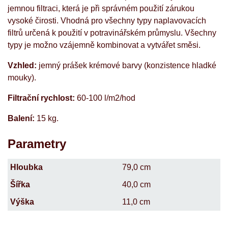
jemnou filtraci, která je při správném použití zárukou
vysoké čirosti. Vhodná pro všechny typy naplavovacích
filtrů určená k použití v potravinářském průmyslu. Všechny
typy je možno vzájemně kombinovat a vytvářet směsi.
Vzhled:
jemný prášek krémové barvy (konzistence hladké
mouky).
Filtrační rychlost:
60-100 l/m2/hod
Balení:
15 kg.
Parametry
Hloubka
79,0 cm
Šířka
40,0 cm
Výška
11,0 cm