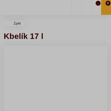
-
0
Zpět
Kbelík 17 l