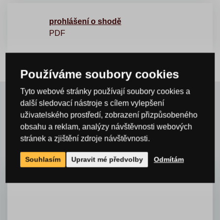
prohlášení o shodě
PDF
Používáme soubory cookies
Tyto webové stránky používají soubory cookies a
další sledovací nástroje s cílem vylepšení
uživatelského prostředí, zobrazení přizpůsobeného
Související a příbuzné
obsahu a reklam, analýzy návštěvnosti webových
produkty
stránek a zjištění zdroje návštěvnosti.
Souhlasím
Upravit mé předvolby
Odmítám