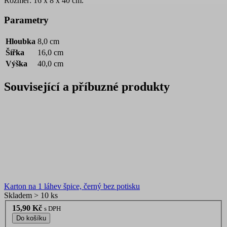
Rozměr: 16 x 8 x 40 cm.
Parametry
Hloubka
8,0 cm
Šířka
16,0 cm
Výška
40,0 cm
Související a příbuzné produkty
Karton na 1 láhev špice, černý bez potisku
Skladem > 10 ks
15,90 Kč
s DPH
Do košíku