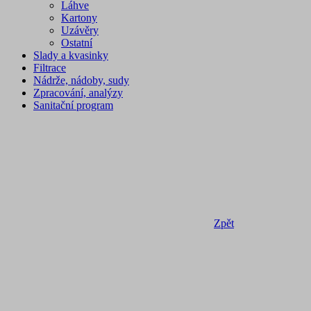
Láhve
Kartony
Uzávěry
Ostatní
Slady a kvasinky
Filtrace
Nádrže, nádoby, sudy
Zpracování, analýzy
Sanitační program
Zpět