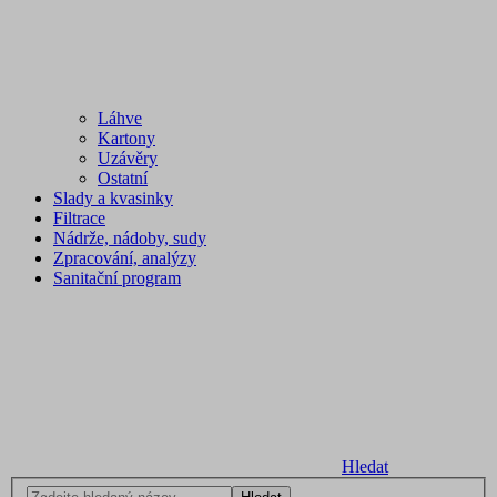
Láhve
Kartony
Uzávěry
Ostatní
Slady a kvasinky
Filtrace
Nádrže, nádoby, sudy
Zpracování, analýzy
Sanitační program
Hledat