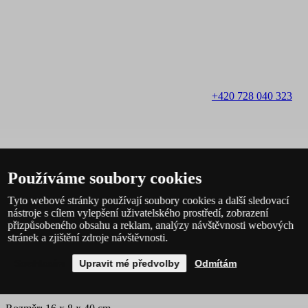
+420 728 040 323
Používáme soubory cookies
Tyto webové stránky používají soubory cookies a další sledovací
(Po-Pá: 8-15:00)
nástroje s cílem vylepšení uživatelského prostředí, zobrazení
eshop@vinarskepotreby.cz
přizpůsobeného obsahu a reklam, analýzy návštěvnosti webových
stránek a zjištění zdroje návštěvnosti.
Popis produktu
Souhlasím
Upravit mé předvolby
Odmítám
Kartonová krabice na dvě láhve s obdélníkovým otvorem a uchem
pro uchopení. Barva černá bez potisku.