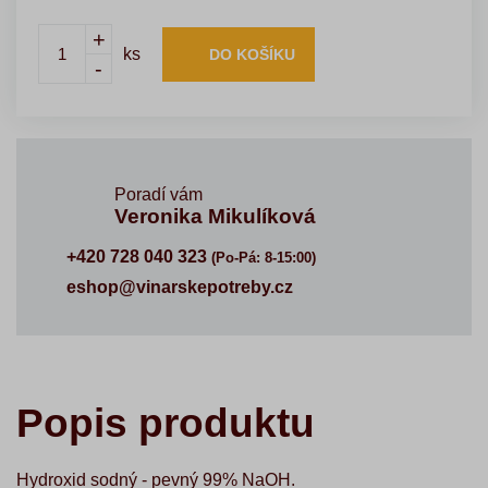
+
ks
DO KOŠÍKU
-
Poradí vám
Veronika Mikulíková
+420 728 040 323
(Po-Pá: 8-15:00)
eshop@vinarskepotreby.cz
Popis produktu
Hydroxid sodný - pevný 99% NaOH.