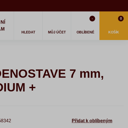
-
0
NÍ
AM
HLEDAT
MŮJ ÚČET
OBLÍBENÉ
KOŠÍK
OENOSTAVE 7 mm,
DIUM +
8342
Přidat k oblíbeným