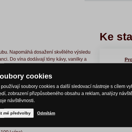
Ke st
dubu. Napomáhá dosažení skvělého výsledu
anci. Do vína dodávají tóny kávy, vanilky a
Pro
kombinaci s deskou pálení M. Uvedená cena
PD
oubory cookies
používají soubory cookies a další sledovací nástroje s cílem vy
ředí, zobrazení přizpůsobeného obsahu a reklam, analýzy návš
roje návštěvnosti.
g
it mé předvolby
Odmítám