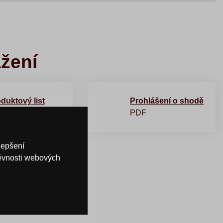
ažení
duktový list
Prohlášení o shodě
F
PDF
lepšení
těvnosti webových