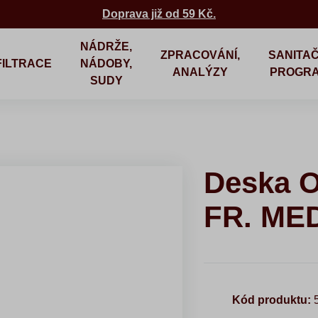
Doprava již od 59 Kč.
NÁDRŽE,
ZPRACOVÁNÍ,
SANITAČ
FILTRACE
NÁDOBY,
ANALÝZY
PROGR
SUDY
Deska 
FR. ME
Kód produktu:
5