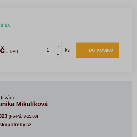
10 ks
+
č
ks
DO KOŠÍKU
s DPH
-
dí vám
onika Mikulíková
323
(Po-Pá: 8-15:00)
kepotreby.cz