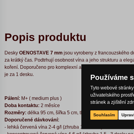
Popis produktu
Desky
OENOSTAVE 7 mm
jsou vyrobeny z francouzského 
za krátký čas. Podtrhují osobnost vína a jeho strukturu a eleg
koření. Doporučeno pro komplexní a těžší vína, případně v 
je za 1 desku.
Používáme s
Tyto webové stránky 
uživatelského prost
Pálení
:
M+ ( medium plus )
stránek a zjištění zd
Doba kontaktu:
2 měsíce
Rozměry:
délka 95 cm, šířka 5 cm, tloušťka 7 mm, váha 200 
Souhlasím
Uprav
Doporučené dávkování:
- lehká červená vína 2-4 g/l (zhruba 1 - 2 desky na 100 l vína)