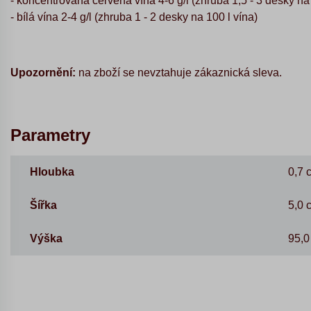
- koncentrovaná červená vína 4-6 g/l
(zhruba 1,5 - 3 desky na
- bílá vína 2-4 g/l
(zhruba 1 - 2 desky na 100 l vína)
Upozornění:
na zboží se nevztahuje zákaznická sleva.
Parametry
Hloubka
0,7 
Šířka
5,0 
Výška
95,0