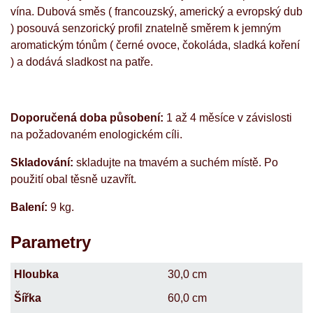
vína. Dubová směs ( francouzský, americký a evropský dub
) posouvá senzorický profil znatelně směrem k jemným
aromatickým tónům ( černé ovoce, čokoláda, sladká koření
) a dodává sladkost na patře.
Doporučená doba působení:
1 až 4 měsíce v závislosti
na požadovaném enologickém cíli.
Skladování:
skladujte na tmavém a suchém místě. Po
použití obal těsně uzavřít.
Balení:
9 kg.
Parametry
Hloubka
30,0 cm
Šířka
60,0 cm